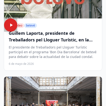
▶ Video
betevé
Guillem Laporta, presidente de
Treballadors pel Lloguer Turístic, en la
tertulia matinal de betevé
El presidente de Treballadors pel Lloguer Turístic
participó en el programa 'Bon Dia Barcelona' de betevé
para debatir sobre la actualidad de la ciudad condal.
6 de mayo de 2026