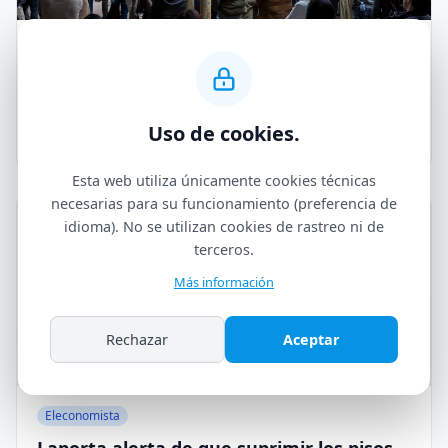
📄 Documento
ÉXITO EN LA ASAMBLEA FUNDACIONAL
DE TREBALLADORS PEL LLOGUER
Uso de cookies.
TURÍSTIC QUE SE CONSOLIDA COMO
19 de marzo de 2026
NUEVA VOZ DEL SECTOR
Esta web utiliza únicamente cookies técnicas
necesarias para su funcionamiento (preferencia de
idioma). No se utilizan cookies de rastreo ni de
terceros.
Más información
Rechazar
Aceptar
Eleconomista