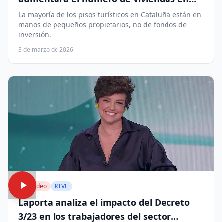
manos de grandes tenedores.
La mayoría de los pisos turísticos en Cataluña están en
manos de pequeños propietarios, no de fondos de
inversión.
3 de marzo de 2026
▶ Video
RTVE
Laporta analiza el impacto del Decreto
3/23 en los trabajadores del sector