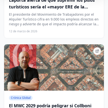
Laporta alerta de que suprimir los pisos
turísticos sería el «mayor ERE de la
historia de Barcelona»
El presidente del Movimiento de Trabajadores por el
Alquiler Turístico cifra en 9.000 los empleos directos en
riesgo y advierte de que el impacto podría alcanzar las
200.000 personas en toda Cataluña.
12 de marzo de 2026
Crónica Global
El MWC 2029 podría peligrar si Collboni