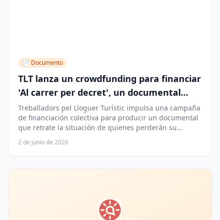
📄 Documento
TLT lanza un crowdfunding para financiar
'Al carrer per decret', un documental
sobre los 200.000 afectados por la
Treballadors pel Lloguer Turístic impulsa una campaña
de financiación colectiva para producir un documental
supresión de los HUT
que retrate la situación de quienes perderán su
empleo en noviembre de 2028, cuando entre en vigor
2 de junio de 2026
la supresión de los pisos turísticos en Cataluña.