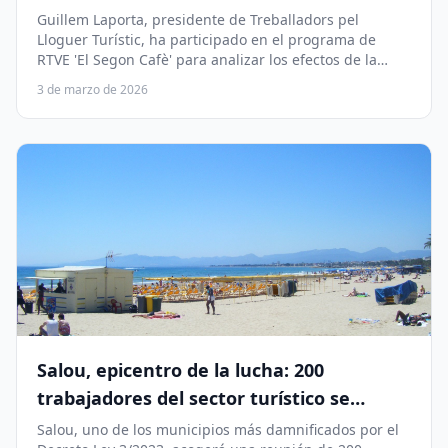
turístico
Guillem Laporta, presidente de Treballadors pel
Lloguer Turístic, ha participado en el programa de
RTVE 'El Segon Cafè' para analizar los efectos de la
normativa sobre los trabajadores y la capacidad de
3 de marzo de 2026
Barcelona para acoger el Mobile World Congress.
Salou, epicentro de la lucha: 200
trabajadores del sector turístico se
reúnen contra el Decreto 3/2023
Salou, uno de los municipios más damnificados por el