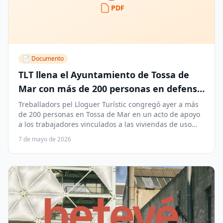
PDF
📄 Documento
TLT llena el Ayuntamiento de Tossa de
Mar con más de 200 personas en defensa
de los HUT
Treballadors pel Lloguer Turístic congregó ayer a más
de 200 personas en Tossa de Mar en un acto de apoyo
a los trabajadores vinculados a las viviendas de uso
turístico, con la participación de alcaldes de la Costa
7 de mayo de 2026
Brava y representantes del tejido económico local.