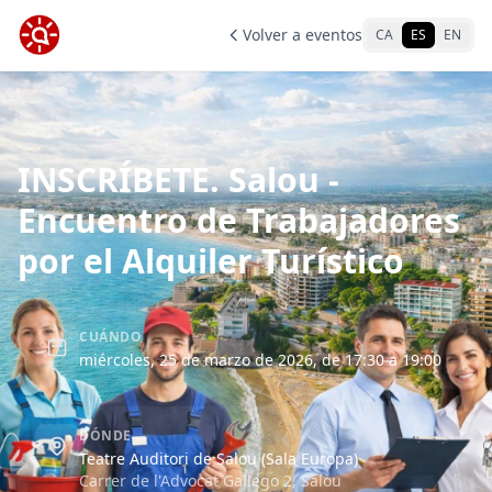
Volver a eventos
CA
ES
EN
INSCRÍBETE. Salou -
Encuentro de Trabajadores
por el Alquiler Turístico
CUÁNDO
miércoles, 25 de marzo de 2026, de 17:30 a 19:00
DÓNDE
Teatre Auditori de Salou (Sala Europa)
Carrer de l'Advocat Gallego 2, Salou