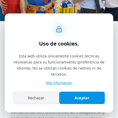
Uso de cookies.
📅 Miércoles 25 de marzo a las 18.30h
📍 Teatre Auditori de Salou (Sala Europa)
Esta web utiliza únicamente cookies técnicas
necesarias para su funcionamiento (preferencia de
idioma). No se utilizan cookies de rastreo ni de
Te invitamos al primer encuentro de
terceros.
Trabajadores por el Alquiler Turístico en Salou,
el municipio de Cataluña más afectado por el
Más información
Decreto-Ley que quiere eliminar todos los
apartamentos turísticos.
Rechazar
Aceptar
Contaremos con testimonios de trabajadoras y